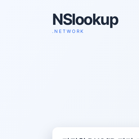
NSlookup
.NETWORK