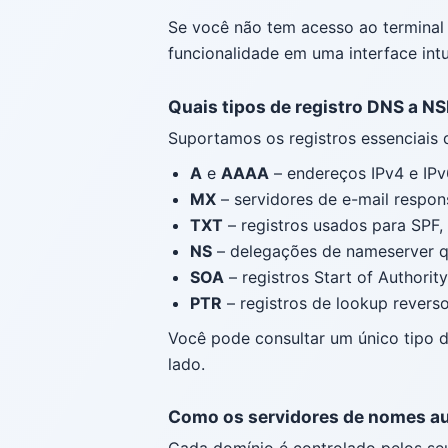
Se você não tem acesso ao terminal 
funcionalidade em uma interface int
Quais tipos de registro DNS a N
Suportamos os registros essenciais 
A
e
AAAA
– endereços IPv4 e IPv
MX
– servidores de e-mail respon
TXT
– registros usados para SPF
NS
– delegações de nameserver q
SOA
– registros Start of Authorit
PTR
– registros de lookup revers
Você pode consultar um único tipo d
lado.
Como os servidores de nomes au
Cada domínio é controlado pelos seu