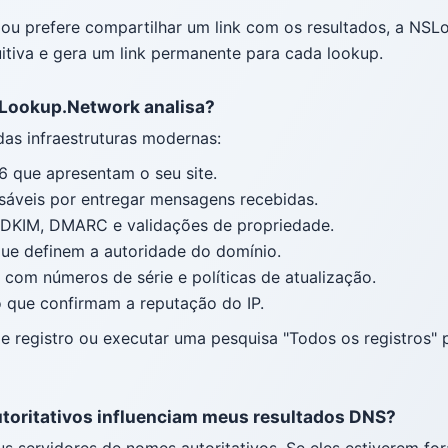
ou prefere compartilhar um link com os resultados, a NSL
uitiva e gera um link permanente para cada lookup.
SLookup.Network analisa?
das infraestruturas modernas:
6 que apresentam o seu site.
sáveis por entregar mensagens recebidas.
, DKIM, DMARC e validações de propriedade.
ue definem a autoridade do domínio.
y com números de série e políticas de atualização.
o que confirmam a reputação do IP.
e registro ou executar uma pesquisa "Todos os registros"
toritativos influenciam meus resultados DNS?
s servidores de nomes autoritativos. Se eles estiverem for