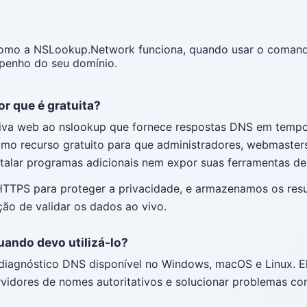
como a NSLookup.Network funciona, quando usar o comand
penho do seu domínio.
r que é gratuita?
va web ao nslookup que fornece respostas DNS em tempo 
como recurso gratuito para que administradores, webmaste
talar programas adicionais nem expor suas ferramentas de
TTPS para proteger a privacidade, e armazenamos os resu
ão de validar os dados ao vivo.
ando devo utilizá-lo?
iagnóstico DNS disponível no Windows, macOS e Linux. Ele
 servidores de nomes autoritativos e solucionar problemas