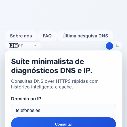
Sobre nós
FAQ
Última pesquisa DNS
Idioma
🇵🇹
PT
Suíte minimalista de
diagnósticos DNS e IP.
Consultas DNS over HTTPS rápidas com
histórico inteligente e cache.
Domínio ou IP
Consultar