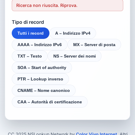
Ricerca non riuscita. Riprova.
Tipo di record
Tutti i record
A – Indirizzo IPv4
AAAA – Indirizzo IPv6
MX – Server di posta
TXT – Testo
NS – Server dei nomi
SOA – Start of authority
PTR – Lookup inverso
CNAME – Nome canonico
CAA – Autorità di certificazione
CC 2025 NSLookup.Network by
Color Vivo Internet
. Altri