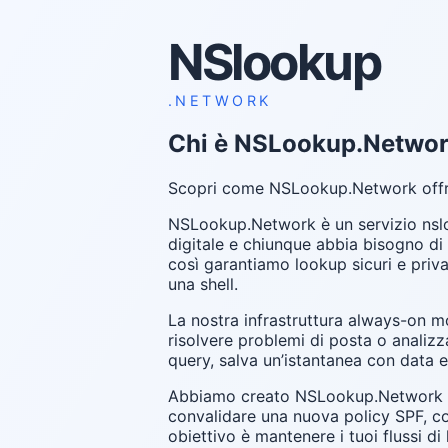
NSlookup
.NETWORK
Chi è NSLookup.Netwo
Scopri come NSLookup.Network offre
NSLookup.Network è un servizio nsloo
digitale e chiunque abbia bisogno di
così garantiamo lookup sicuri e priva
una shell.
La nostra infrastruttura always-on mo
risolvere problemi di posta o analiz
query, salva un’istantanea con data e
Abbiamo creato NSLookup.Network per
convalidare una nuova policy SPF, co
obiettivo è mantenere i tuoi flussi di 