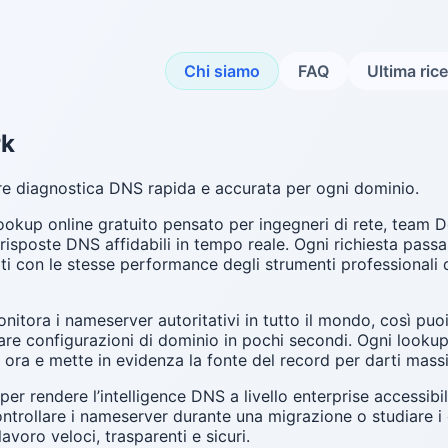
Chi siamo
FAQ
Ultima ric
rk
 diagnostica DNS rapida e accurata per ogni dominio.
kup online gratuito pensato per ingegneri di rete, team D
 risposte DNS affidabili in tempo reale. Ogni richiesta pa
ti con le stesse performance degli strumenti professionali 
nitora i nameserver autoritativi in tutto il mondo, così pu
zare configurazioni di dominio in pochi secondi. Ogni look
 ora e mette in evidenza la fonte del record per darti massi
 rendere l’intelligence DNS a livello enterprise accessibi
ntrollare i nameserver durante una migrazione o studiare i 
lavoro veloci, trasparenti e sicuri.