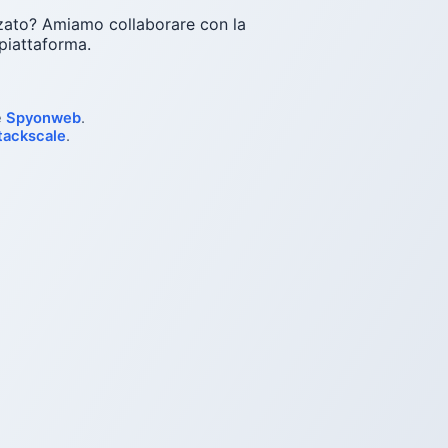
zzato? Amiamo collaborare con la
piattaforma.
e
Spyonweb
.
tackscale
.