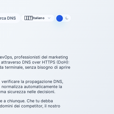
Lingua
erca DNS
🇮🇹
Italiano
evOps, professionisti del marketing
ssa attraverso DNS over HTTPS (DoH):
da terminale, senza bisogno di aprire
oi verificare la propagazione DNS,
up normalizza automaticamente la
ma sicurezza nelle decisioni.
le a chiunque. Che tu debba
domini dei competitor, il nostro