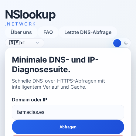
NSlookup
.NETWORK
Über uns
FAQ
Letzte DNS-Abfrage
Sprache
🇩🇪
DE
Minimale DNS- und IP-
Diagnosesuite.
Schnelle DNS-over-HTTPS-Abfragen mit
intelligentem Verlauf und Cache.
Domain oder IP
Abfragen