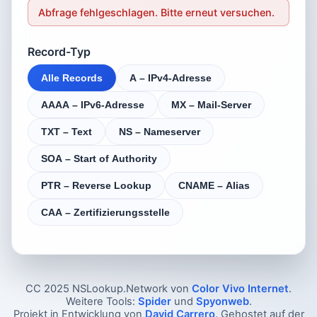
Abfrage fehlgeschlagen. Bitte erneut versuchen.
Record-Typ
Alle Records
A – IPv4-Adresse
AAAA – IPv6-Adresse
MX – Mail-Server
TXT – Text
NS – Nameserver
SOA – Start of Authority
PTR – Reverse Lookup
CNAME – Alias
CAA – Zertifizierungsstelle
CC 2025 NSLookup.Network von
Color Vivo Internet
.
Weitere Tools:
Spider
und
Spyonweb
.
Projekt in Entwicklung von
David Carrero
. Gehostet auf der