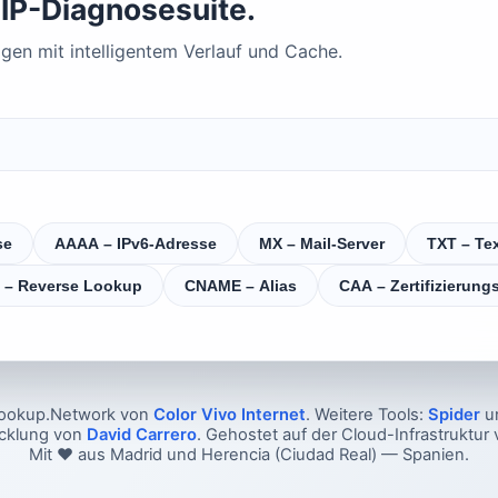
IP-Diagnosesuite.
en mit intelligentem Verlauf und Cache.
se
AAAA – IPv6-Adresse
MX – Mail-Server
TXT – Te
 – Reverse Lookup
CNAME – Alias
CAA – Zertifizierungs
ookup.Network von
Color Vivo Internet
. Weitere Tools:
Spider
u
icklung von
David Carrero
. Gehostet auf der Cloud-Infrastruktur
Mit ❤️ aus Madrid und Herencia (Ciudad Real) — Spanien.