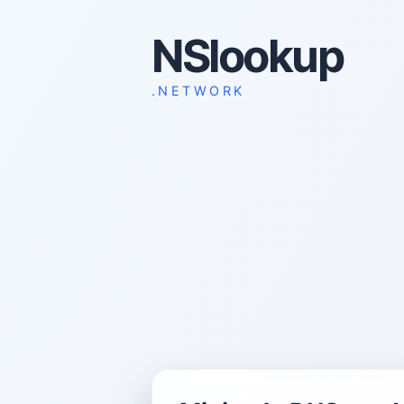
NSlookup
.NETWORK