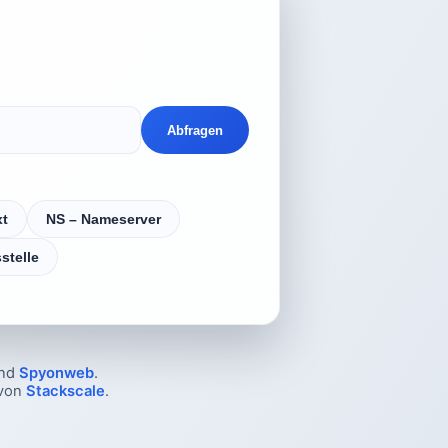
Abfragen
xt
NS – Nameserver
stelle
nd
Spyonweb
.
 von
Stackscale
.