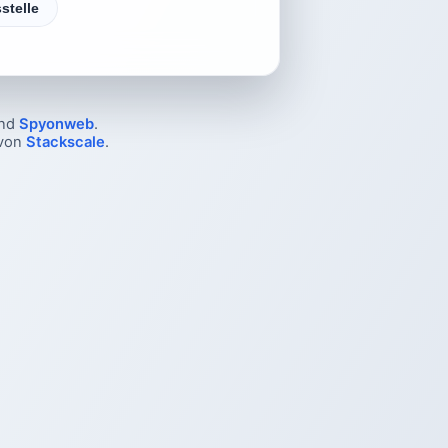
stelle
nd
Spyonweb
.
 von
Stackscale
.