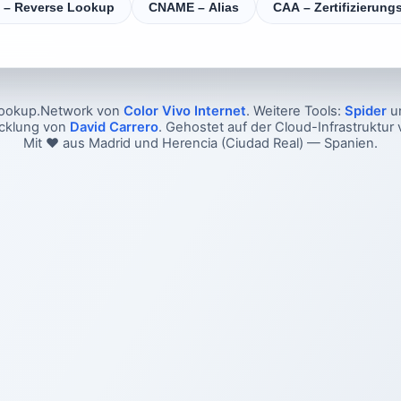
 – Reverse Lookup
CNAME – Alias
CAA – Zertifizierungs
ookup.Network von
Color Vivo Internet
. Weitere Tools:
Spider
u
icklung von
David Carrero
. Gehostet auf der Cloud-Infrastruktur
Mit ❤️ aus Madrid und Herencia (Ciudad Real) — Spanien.