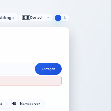
Sprache
Abfrage
🇩🇪
Deutsch
Abfragen
xt
NS – Nameserver