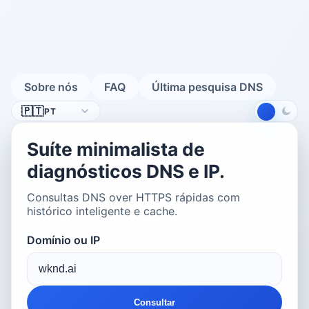
Sobre nós
FAQ
Última pesquisa DNS
Idioma
🇵🇹
PT
Suíte minimalista de
diagnósticos DNS e IP.
Consultas DNS over HTTPS rápidas com
histórico inteligente e cache.
Domínio ou IP
Consultar