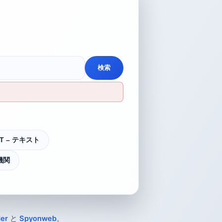
検索
XT – テキスト
機関
er
と
Spyonweb
。