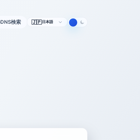
言
DNS検索
🇯🇵
日本語
語