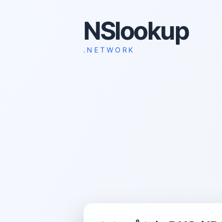
NSlookup
.NETWORK