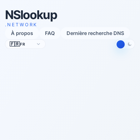
NSlookup
.NETWORK
À propos
FAQ
Dernière recherche DNS
Langue
🇫🇷
FR