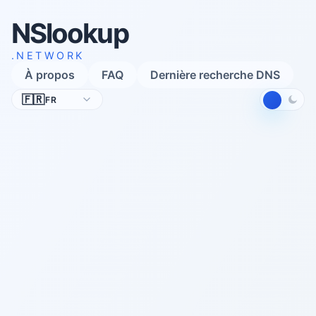
NSlookup
.NETWORK
À propos
FAQ
Dernière recherche DNS
Langue
🇫🇷
FR