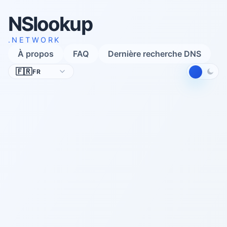
NSlookup
.NETWORK
À propos
FAQ
Dernière recherche DNS
Langue
🇫🇷
FR