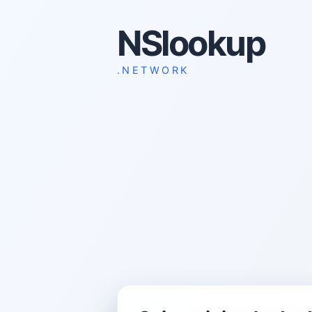
NSlookup
.NETWORK